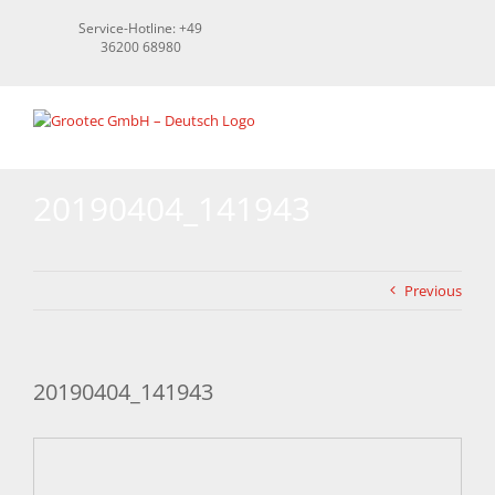
Skip
Service-Hotline: +49
to
36200 68980
content
20190404_141943
Previous
20190404_141943