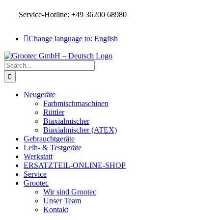
Skip
Service-Hotline: +49 36200 68980
to
content
Change language to: English
Search
for:
Neugeräte
Farbmischmaschinen
Rüttler
Biaxialmischer
Biaxialmischer (ATEX)
Gebrauchtgeräte
Leih- & Testgeräte
Werkstatt
ERSATZTEIL-ONLINE-SHOP
Service
Grootec
Wir sind Grootec
Unser Team
Kontakt