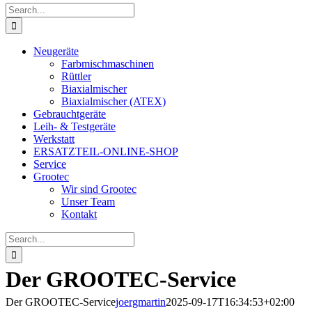
Search
for:
Neugeräte
Farbmischmaschinen
Rüttler
Biaxialmischer
Biaxialmischer (ATEX)
Gebrauchtgeräte
Leih- & Testgeräte
Werkstatt
ERSATZTEIL-ONLINE-SHOP
Service
Grootec
Wir sind Grootec
Unser Team
Kontakt
Search
for:
Der GROOTEC-Service
Der GROOTEC-Service
joergmartin
2025-09-17T16:34:53+02:00