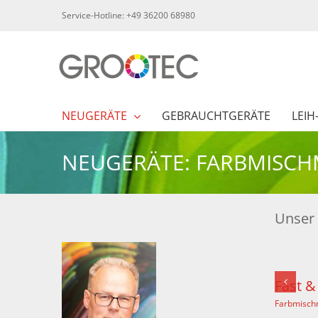
Skip
Service-Hotline: +49 36200 68980
to
content
NEUGERÄTE
GEBRAUCHTGERÄTE
LEIH
NEUGERÄTE: FARBMISC
Unser 
Fast & Fluid HA180
Farbmischmaschine HA180
,
Farbmischmaschi