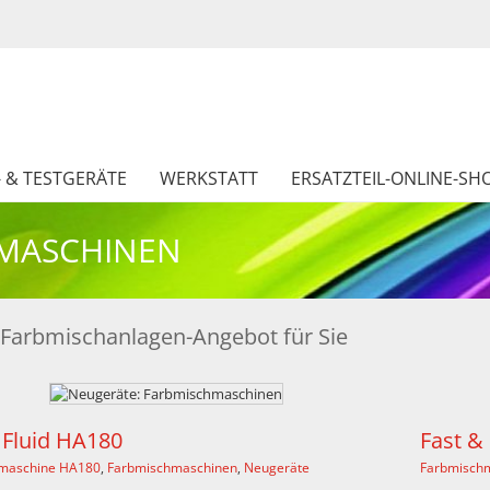
- & TESTGERÄTE
WERKSTATT
ERSATZTEIL-ONLINE-SH
HMASCHINEN
Farbmischanlagen-Angebot für Sie
Fast & Fluid HA680
nen
,
Neugeräte
Farbmischmaschine HA680
,
Farbmischmaschi