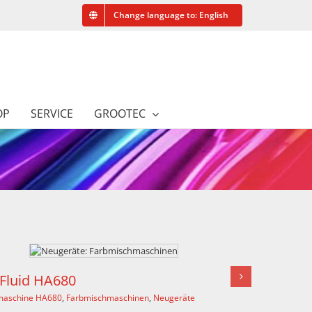
Change language to: English
OP
SERVICE
GROOTEC
Fast & Fluid HA480
nen
,
Neugeräte
Farbmischmaschine HA480
,
Farbmischmaschin