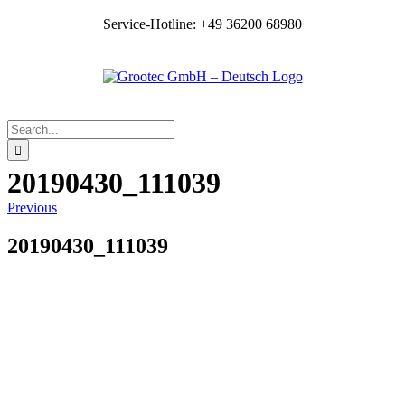
Skip
Service-Hotline: +49 36200 68980
to
content
Search
for:
20190430_111039
Previous
20190430_111039