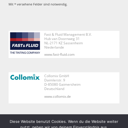
Mit * versehene Felder sind notwendig.
Fast & Fluid Management B.V.
Hub van Doornweg 31
NL-2171 KZ Sassenheim
Niederlande
www.fast-fluid.com
Collomix GmbH
Daimlerstr. 9
D-85080 Gaimersheim
Deutschland
www.collomix.de
Diese Website benutzt Cookies. Wenn du die Website weiter
nutzt, gehen wir von deinem Einverständnis aus.