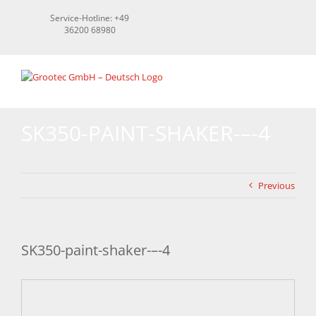
Skip
Service-Hotline: +49
to
36200 68980
content
SK350-PAINT-SHAKER-–-4
Previous
SK350-paint-shaker-–-4